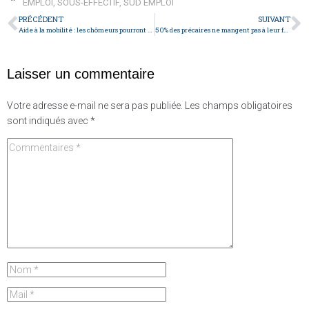
EMPLOI
,
SOUS-EFFECTIF
,
SUD EMPLOI
PRÉCÉDENT
SUIVANT
Aide à la mobilité : les chômeurs pourront voyager avec Air France
50% des précaires ne mangent pas à leur faim!
Laisser un commentaire
Votre adresse e-mail ne sera pas publiée.
Les champs obligatoires
sont indiqués avec
*