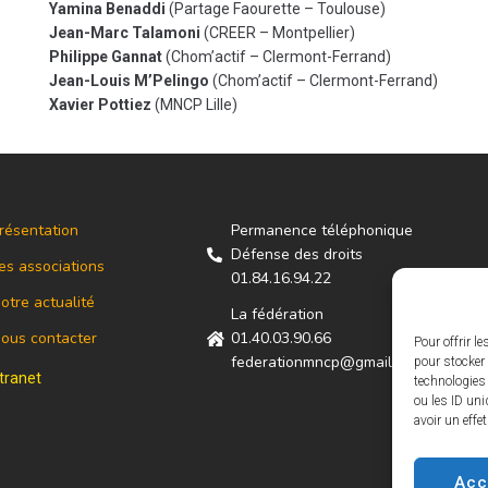
Yamina Benaddi
(Partage Faourette – Toulouse)
Jean-Marc Talamoni
(CREER – Montpellier)
Philippe Gannat
(Chom’actif – Clermont-Ferrand)
Jean-Louis M’Pelingo
(Chom’actif – Clermont-Ferrand)
Xavier Pottiez
(MNCP Lille)
résentation
Permanence téléphonique
Défense des droits
es associations
01.84.16.94.22
otre actualité
La fédération
ous contacter
01.40.03.90.66
Pour offrir l
federationmncp@gmail.com
pour stocker 
ntranet
technologies
ou les ID uni
avoir un effe
Acc