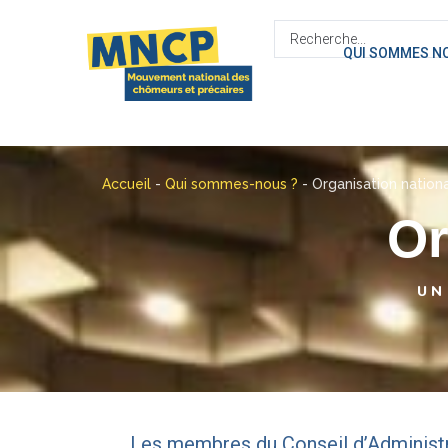
contenu
principal
QUI SOMMES N
Accueil
-
Qui sommes-nous ?
-
Organisation nation
Or
UN
Les membres du Conseil d’Administrat