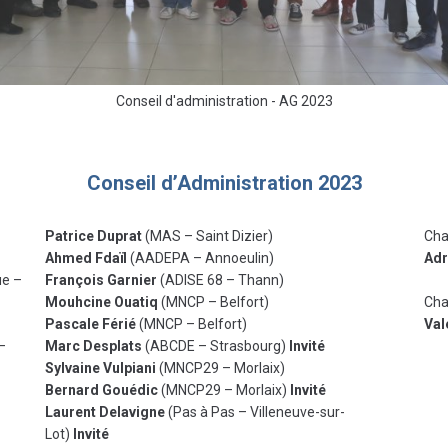
Conseil d'administration - AG 2023
Conseil d’Administration 2023
Patrice Duprat
(MAS – Saint Dizier)
Cha
Ahmed Fdaïl
(AADEPA – Annoeulin)
Adr
ue –
François Garnier
(ADISE 68 – Thann)
Mouhcine Ouatiq
(MNCP – Belfort)
Cha
Pascale Férié
(MNCP – Belfort)
Val
–
Marc Desplats
(ABCDE – Strasbourg)
Invité
Sylvaine Vulpiani
(MNCP29 – Morlaix)
Bernard Gouédic
(MNCP29 – Morlaix)
Invité
Laurent Delavigne
(Pas à Pas – Villeneuve-sur-
Lot)
Invité