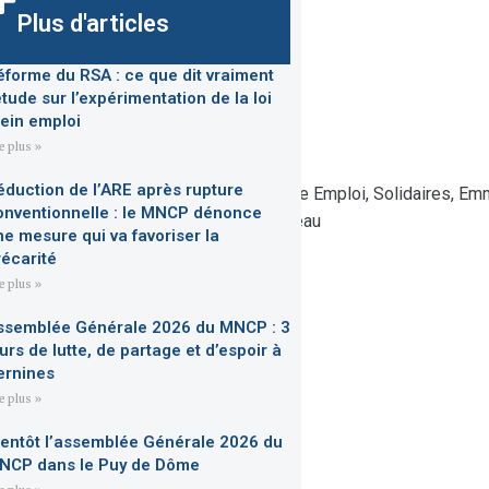
Plus d'articles
éforme du RSA : ce que dit vraiment
étude sur l’expérimentation de la loi
lein emploi
re plus »
éduction de l’ARE après rupture
CP, APEIS, AC!, CGT Chomeurs, SNU Pôle Emploi, Solidaires, E
onventionnelle : le MNCP dénonce
ce chômage. Crédit photo : Jérémie Lusseau
ne mesure qui va favoriser la
récarité
re plus »
ssemblée Générale 2026 du MNCP : 3
urs de lutte, de partage et d’espoir à
ernines
re plus »
ientôt l’assemblée Générale 2026 du
NCP dans le Puy de Dôme