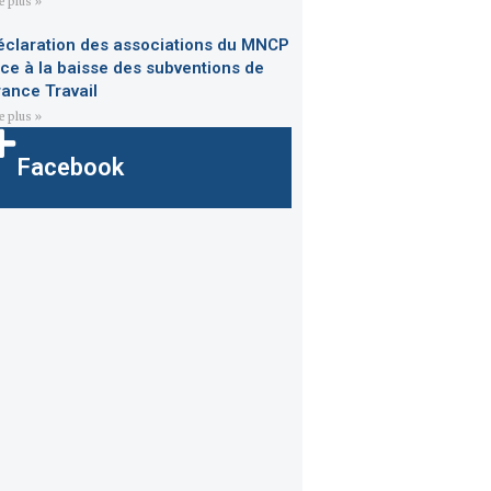
re plus »
éclaration des associations du MNCP
ace à la baisse des subventions de
rance Travail
re plus »
Facebook