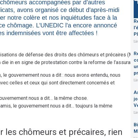
dicats, avons organisé ce début d’après-midi
er notre colère et nos inquiétudes face à la
R
nce chômage. L’UNEDIC l’a encore annoncé
l’
s indemnisées vont être affectées !
P
Li
R
isations de défense des droits des chômeurs et précaires (MN
c
 die in en signe de protestation contre la reforme de l’assuran
u
p
 le gouvernement nous a dit : nous avons entendu, nous
Li
avec celles et ceux qui sont directement concernés et
A
gouvernement nous a dit… la même chose.
jo
V
 amis, le gouvernement nous a dit… toujours la même
Li
B
ur les chômeurs et précaires, rien
M