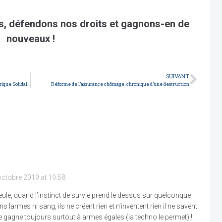
fs, défendons nos droits et gagnons-en de
nouveaux !
SUIVANT
Atelier de théâtre forum sur la question du travail (La Fabrique Solidaire)
Réforme de l’assurance chômage, chronique d’une destruction
octobre 2019 at 19:58
ueule, quand l’instinct de survie prend le dessus sur quelconque
ns larmes ni sang, ils ne créent rien et n’inventent rien il ne savent
 gagne toujours surtout à armes égales (la techno le permet) !