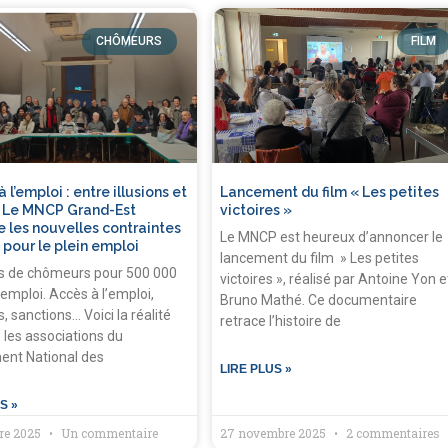
CHÔMEURS
FILM
à l’emploi : entre illusions et
Lancement du film « Les petites
– Le MNCP Grand-Est
victoires »
 les nouvelles contraintes
Le MNCP est heureux d’annoncer le
i pour le plein emploi
lancement du film » Les petites
ns de chômeurs pour 500 000
victoires », réalisé par Antoine Yon e
’emploi. Accès à l’emploi,
Bruno Mathé. Ce documentaire
, sanctions… Voici la réalité
retrace l’histoire de
 les associations du
nt National des
LIRE PLUS »
S »
re 2025
Un commentaire
27 novembre 2025
2 commentaires