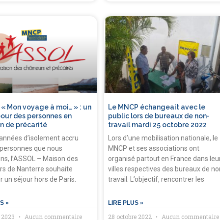
 « Mon voyage à moi… » : un
Le MNCP échangeait avec le
pour des personnes en
public lors de bureaux de non-
on de précarité
travail mardi 25 octobre 2022
années d’isolement accru
Lors d’une mobilisation nationale, le
 personnes que nous
MNCP et ses associations ont
ons, l’ASSOL – Maison des
organisé partout en France dans leu
s de Nanterre souhaite
villes respectives des bureaux de no
r un séjour hors de Paris.
travail. L’objectif, rencontrer les
S »
LIRE PLUS »
r 2023
Aucun commentaire
28 octobre 2022
Aucun commentaire