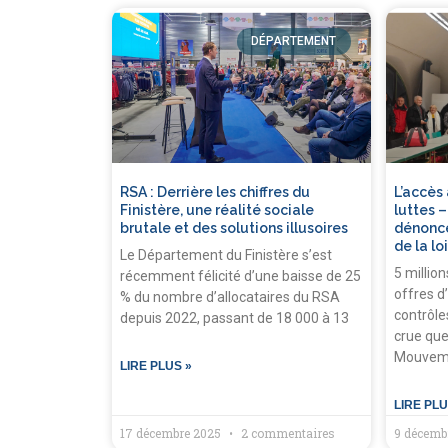
DÉPARTEMENT
RSA : Derrière les chiffres du
L’accès 
Finistère, une réalité sociale
luttes 
brutale et des solutions illusoires
dénonce
de la lo
Le Département du Finistère s’est
5 millio
récemment félicité d’une baisse de 25
offres d
% du nombre d’allocataires du RSA
contrôles
depuis 2022, passant de 18 000 à 13
crue que
Mouveme
LIRE PLUS »
LIRE PLU
17 décembre 2025
2 commentaires
9 décemb