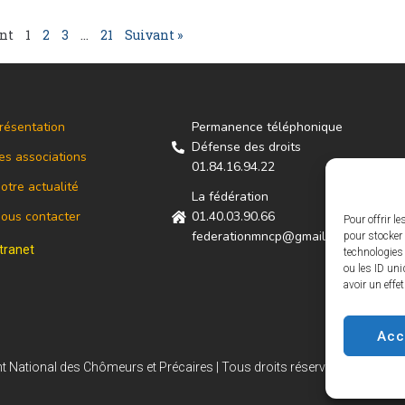
nt
1
2
3
…
21
Suivant »
résentation
Permanence téléphonique
Défense des droits
es associations
01.84.16.94.22
otre actualité
La fédération
ous contacter
01.40.03.90.66
Pour offrir l
federationmncp@gmail.com
pour stocker 
ntranet
technologies
ou les ID uni
avoir un effe
Acc
National des Chômeurs et Précaires | Tous droits réservés - 2021 |
Men