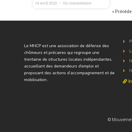
14 avril 2022
Un commentaire
« Précéde
P
Le MNCP est une association de défense des
L
chômeurs et précaires qui regroupe une
trentaine de structures locales indépendantes,
N
accueillant des demandeurs d’emploi et
N
proposant des actions d’accompagnement et de
mobilisation.
I
© Mouvement 