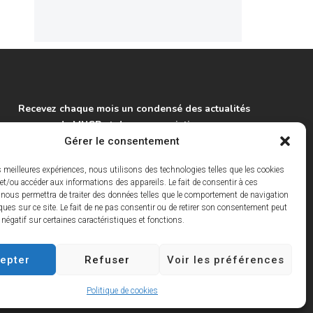
Recevez chaque mois un condensé des actualités
du MNCP et de ses associations.
Gérer le consentement
S'inscrire à la lettre info
es meilleures expériences, nous utilisons des technologies telles que les cookies
et/ou accéder aux informations des appareils. Le fait de consentir à ces
 nous permettra de traiter des données telles que le comportement de navigation
ques sur ce site. Le fait de ne pas consentir ou de retirer son consentement peut
t négatif sur certaines caractéristiques et fonctions.
epter
Refuser
Voir les préférences
tions légales
Politique de cookies