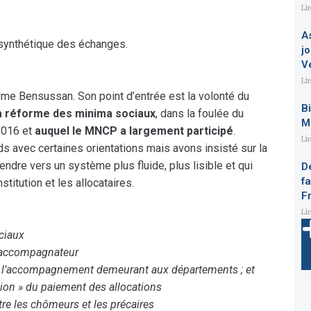
Li
A
synthétique des échanges.
jo
V
Li
e Mme Bensussan. Son point d’entrée est la volonté du
B
a réforme des minima sociaux
, dans la foulée du
M
2016 et
auquel le MNCP a largement participé
.
Li
s avec certaines orientations mais avons insisté sur la
tendre vers un système plus fluide, plus lisible et qui
D
f
stitution et les allocataires.
F
Li
ciaux
d’accompagnateur
ul l’accompagnement demeurant aux départements ; et
ion » du paiement des allocations
tre les chômeurs et les précaires