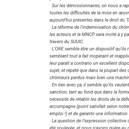
· Sur les démissionnaires, on nous a ra
toutes les difficultés de la mise en œu
aujourd’hui présentes dans le droit du Tr
· La réforme de l’indemnisation du chôm
les acteurs et le MNCP sera invité à y par
travers du SUUIC.
· L’ORE semble être un dispositif qu’ils n
semblant tout à fait inopérant et inappli
leur paraît a contrario un excellent disp
sujet, et répété que dans la plupart des 
chômeurs perdus mais bien une machine
· En lien avec ça, il semble qu’ils veule
sanction, tant au fond que dans la forme
nécessité de rétablir les droits de la dé
accompagne (point satisfait selon notre 
emploi !) et de garantir une information 
· La question de l’expression collecti
été soulevée, et nous n’avons guère eu 