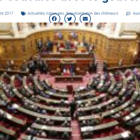
re 2017
Actualités nationales
,
Représentation des chômeurs
Auc