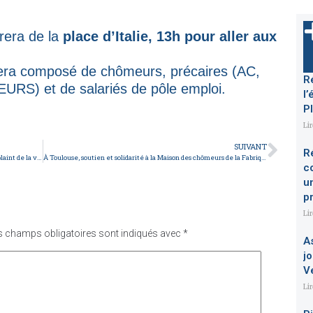
rera de la
place d’Italie, 13h pour aller aux
ra composé de chômeurs, précaires (AC,
R
S) et de salariés de pôle emploi.
l’
P
Li
SUIVANT
R
Luxleaks et le procès d’Antoine Deltour: quand le vice se plaint de la vertu!
À Toulouse, soutien et solidarité à la Maison des chômeurs de la Fabrique Solidaire
c
u
p
Li
s champs obligatoires sont indiqués avec
*
A
jo
V
Li