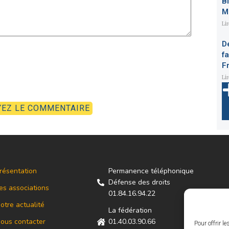
B
M
Li
D
f
F
Li
résentation
Permanence téléphonique
Défense des droits
es associations
01.84.16.94.22
otre actualité
La fédération
ous contacter
01.40.03.90.66
Pour offrir l