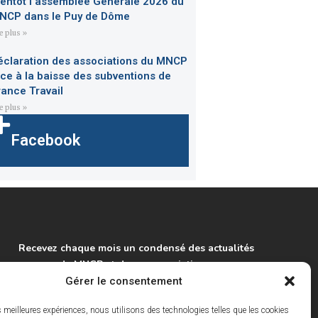
ientôt l’assemblée Générale 2026 du
NCP dans le Puy de Dôme
re plus »
éclaration des associations du MNCP
ace à la baisse des subventions de
rance Travail
re plus »
Facebook
Recevez chaque mois un condensé des actualités
du MNCP et de ses associations.
Gérer le consentement
S'inscrire à la lettre info
es meilleures expériences, nous utilisons des technologies telles que les cookies