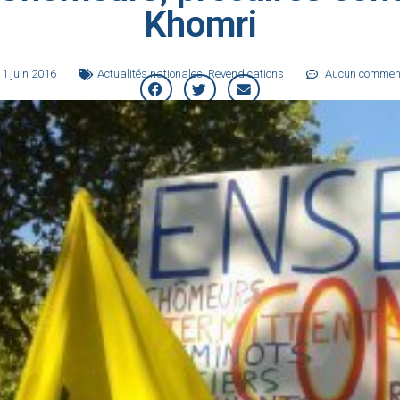
Khomri
11 juin 2016
Actualités nationales
,
Revendications
Aucun commen