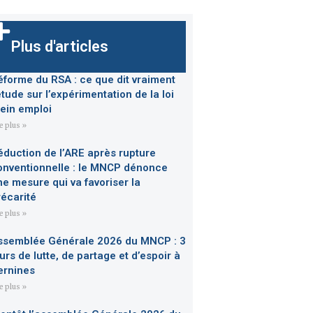
Plus d'articles
éforme du RSA : ce que dit vraiment
étude sur l’expérimentation de la loi
lein emploi
re plus »
éduction de l’ARE après rupture
onventionnelle : le MNCP dénonce
ne mesure qui va favoriser la
récarité
re plus »
ssemblée Générale 2026 du MNCP : 3
urs de lutte, de partage et d’espoir à
ernines
re plus »