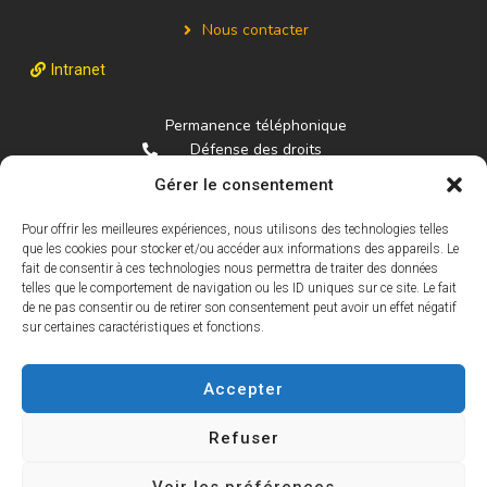
Nous contacter
Intranet
Permanence téléphonique
Défense des droits
01.84.16.94.22
Gérer le consentement
La fédération
Pour offrir les meilleures expériences, nous utilisons des technologies telles
01.40.03.90.66
que les cookies pour stocker et/ou accéder aux informations des appareils. Le
federationmncp@gmail.com
fait de consentir à ces technologies nous permettra de traiter des données
telles que le comportement de navigation ou les ID uniques sur ce site. Le fait
de ne pas consentir ou de retirer son consentement peut avoir un effet négatif
Recevez chaque mois un condensé des actualités du
sur certaines caractéristiques et fonctions.
MNCP et de ses associations.
S'inscrire à la lettre info
Accepter
Refuser
Voir les préférences