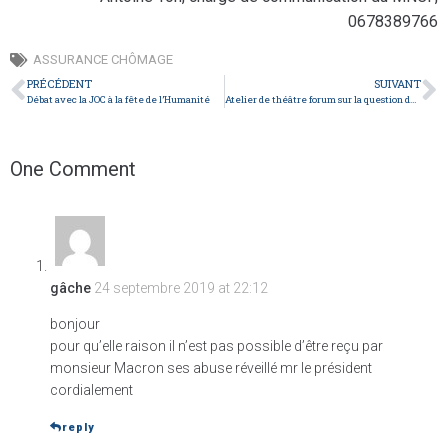
0678389766
ASSURANCE CHÔMAGE
PRÉCÉDENT
SUIVANT
Débat avec la JOC à la fête de l’Humanité
Atelier de théâtre forum sur la question du travail (La Fabrique Solidaire)
One Comment
gâche
24 septembre 2019 at 22:12
bonjour
pour qu’elle raison il n’est pas possible d’être reçu par
monsieur Macron ses abuse réveillé mr le président
cordialement
reply