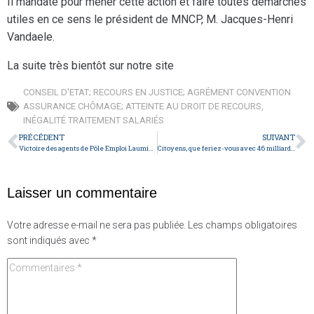
Il mandate pour mener cette action et faire toutes démarches
utiles en ce sens le président de MNCP, M. Jacques-Henri
Vandaele.
La suite très bientôt sur notre site
CONSEIL D'ETAT; RECOURS EN JUSTICE; AGRÉMENT CONVENTION
ASSURANCE CHÔMAGE; ATTEINTE AU DROIT DE RECOURS
,
INÉGALITÉ TRAITEMENT SALARIÉS
PRÉCÉDENT
SUIVANT
Victoire des agents de Pôle Emploi Laumière
Citoyens, que feriez-vous avec 46 milliard d’euros?
Laisser un commentaire
Votre adresse e-mail ne sera pas publiée.
Les champs obligatoires
sont indiqués avec
*