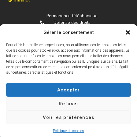
Intranet
Permanence téléphonique
Défense des droits
01.84.16.94.22
Gérer le consentement
La fédération
Pour offrir les meilleures expériences, nous utilisons des technologies telles
01.40.03.90.66
que les cookies pour stocker et/ou accéder aux informations des appareils. Le
federationmncp@gmail.com
fait de consentir à ces technologies nous permettra de traiter des données
telles que le comportement de navigation ou les ID uniques sur ce site. Le fait
de ne pas consentir ou de retirer son consentement peut avoir un effet négatif
Recevez chaque mois un condensé des actualités du
sur certaines caractéristiques et fonctions.
MNCP et de ses associations.
S'inscrire à la lettre info
Accepter
Refuser
Voir les préférences
© Mouvement National des Chômeurs et Précaires | Tous droits
réservés - 2021 |
Mentions légales
Politique de cookies