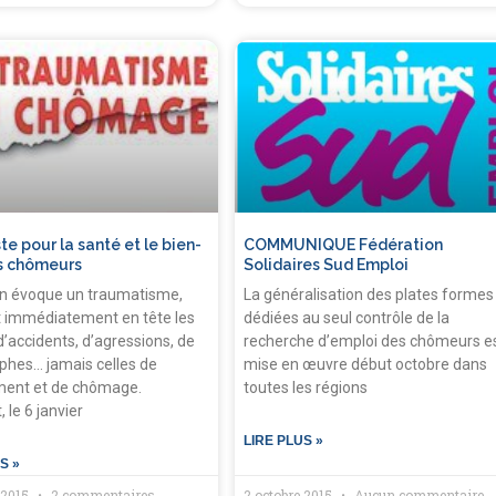
e pour la santé et le bien-
COMMUNIQUE Fédération
s chômeurs
Solidaires Sud Emploi
n évoque un traumatisme,
La généralisation des plates formes
 immédiatement en tête les
dédiées au seul contrôle de la
d’accidents, d’agressions, de
recherche d’emploi des chômeurs e
phes… jamais celles de
mise en œuvre début octobre dans
ment et de chômage.
toutes les régions
 le 6 janvier
LIRE PLUS »
S »
 2015
2 commentaires
2 octobre 2015
Aucun commentaire