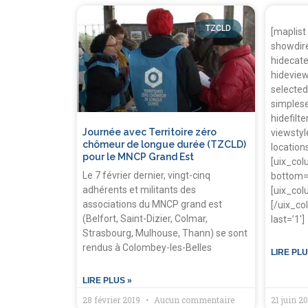
TZCLD
[maplist
showdire
hidecate
hideview
selecte
simplese
hidefilte
Journée avec Territoire zéro
viewstyl
chômeur de longue durée (TZCLD)
location
pour le MNCP Grand Est
[uix_co
Le 7 février dernier, vingt-cinq
bottom=’2
adhérents et militants des
[uix_col
associations du MNCP grand est
[/uix_co
(Belfort, Saint-Dizier, Colmar,
last=’1′]
Strasbourg, Mulhouse, Thann) se sont
rendus à Colombey-les-Belles
LIRE PLU
LIRE PLUS »
28 février 2019
Aucun commentaire
21 juin 2