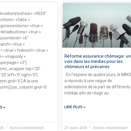
 locationstoshow= »9024″
ctions= »false »
goriesonitems= »true »
detailbuttons= »true »
dzoomlevel= »6″
arch= »true »
r= »true » hidesort= »true »
Réforme assurance chômage: un
e= »maponly »
voix dans les médias pour les
sperpage= »3″]
chômeurs et précaires
lumn_wrapper top=’20’
En l’espace de quatre jours, le MNC
0’ left=’0′ right=’0′]
a répondu à une vague de
umn grid=’6′] A la une
sollicitations de la part de différents
lumn] [uix_column grid=’6′
médias afin de réagir au
LIRE PLUS »
S »
018
Aucun commentaire
27 mars 2018
Aucun commentaire