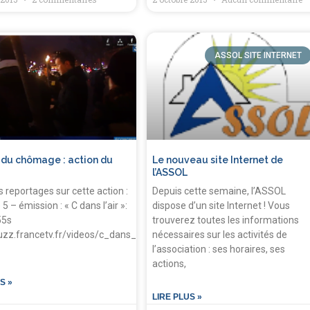
ASSOL SITE INTERNET
s du chômage : action du
Le nouveau site Internet de
l’ASSOL
 reportages sur cette action :
Depuis cette semaine, l’ASSOL
5 – émission : « C dans l’air »:
dispose d’un site Internet ! Vous
55s
trouverez toutes les informations
luzz.francetv.fr/videos/c_dans_lair_,116258993.html
nécessaires sur les activités de
l’association : ses horaires, ses
actions,
S »
LIRE PLUS »