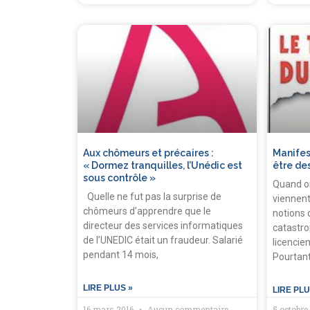
Aux chômeurs et précaires :
Manifest
« Dormez tranquilles, l’Unédic est
être de
sous contrôle »
Quand o
Quelle ne fut pas la surprise de
viennent
chômeurs d’apprendre que le
notions 
directeur des services informatiques
catastro
de l’UNEDIC était un fraudeur. Salarié
licencie
pendant 14 mois,
Pourtant,
LIRE PLUS »
LIRE PLU
16 mars 2016
Aucun commentaire
5 octobre