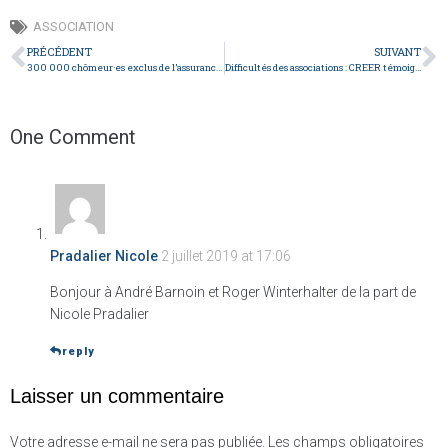
ASSOCIATION
PRÉCÉDENT
SUIVANT
300 000 chômeur·es exclus de l’assurance chômage : rassemblement le 26/06
Difficultés des associations : CREER témoigne sur Radio GI.NE
One Comment
Pradalier Nicole
2 juillet 2019 at 17:06
Bonjour à André Barnoin et Roger Winterhalter de la part de
Nicole Pradalier
reply
Laisser un commentaire
Votre adresse e-mail ne sera pas publiée.
Les champs obligatoires