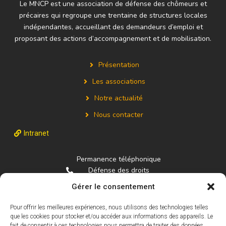
Le MNCP est une association de défense des chômeurs et
précaires qui regroupe une trentaine de structures locales
indépendantes, accueillant des demandeurs d’emploi et
proposant des actions d’accompagnement et de mobilisation.
Présentation
Les associations
Notre actualité
Nous contacter
Intranet
Permanence téléphonique
Défense des droits
01.84.16.94.22
Gérer le consentement
La fédération
Pour offrir les meilleures expériences, nous utilisons des technologies telles
01.40.03.90.66
que les cookies pour stocker et/ou accéder aux informations des appareils. Le
federationmncp@gmail.com
fait de consentir à ces technologies nous permettra de traiter des données