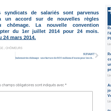
 un accord sur de nouvelles règles
du chômage. La nouvelle convention
R
pter du 1er juillet 2014 pour 24 mois.
l’
du 24 mars 2014.
P
Li
GE ; CHÔMEURS
R
SUIVANT
Indemnités chômage : une facture de 800 millions d’euros pour les chômeurs
c
u
p
Li
s champs obligatoires sont indiqués avec
*
A
jo
V
Li