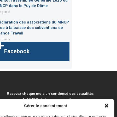
ientôt l’assemblée Générale 2026 du
NCP dans le Puy de Dôme
re plus »
éclaration des associations du MNCP
ace à la baisse des subventions de
rance Travail
re plus »
Facebook
Recevez chaque mois un condensé des actualités
du MNCP et de ses associations.
Gérer le consentement
S'inscrire à la lettre info
es meilleures expériences, nous utilisons des technologies telles que les cookies