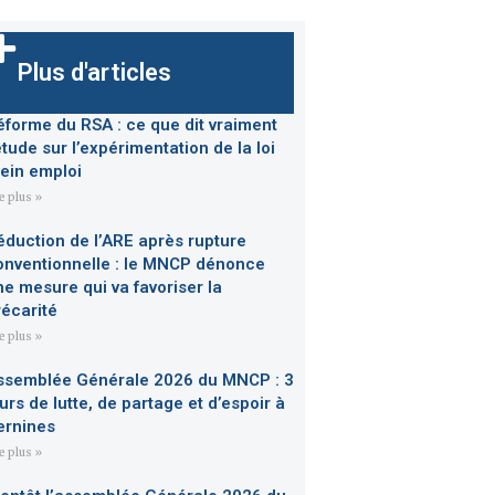
Plus d'articles
éforme du RSA : ce que dit vraiment
étude sur l’expérimentation de la loi
lein emploi
re plus »
éduction de l’ARE après rupture
onventionnelle : le MNCP dénonce
ne mesure qui va favoriser la
récarité
re plus »
ssemblée Générale 2026 du MNCP : 3
urs de lutte, de partage et d’espoir à
ernines
re plus »