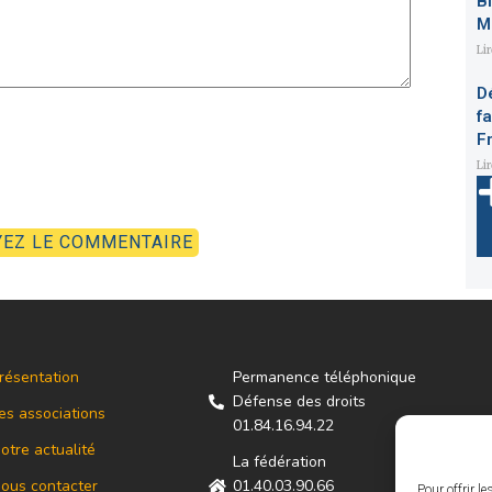
B
M
Li
D
f
F
Li
résentation
Permanence téléphonique
Défense des droits
es associations
01.84.16.94.22
otre actualité
La fédération
ous contacter
01.40.03.90.66
Pour offrir l