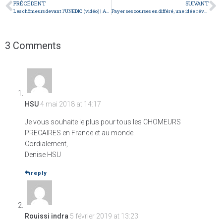
PRÉCÉDENT
SUIVANT
Les chômeurs devant l’UNEDIC (vidéo) | Action 25 avril
Payer ses courses en différé, une idée révolutionnaire ? (RTL)
3 Comments
HSU
4 mai 2018 at 14:17
Je vous souhaite le plus pour tous les CHOMEURS
PRECAIRES en France et au monde.
Cordialement,
Denise HSU
reply
Rouissi indra
5 février 2019 at 13:23