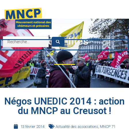
contenu
principal
Actualités
Négos UNEDIC 2014 : action
du MNCP au Creusot !
13 février 2014
Actualité des associations
,
MNCP 71