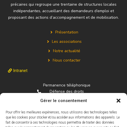
précaires qui regroupe une trentaine de structures locales
indépendantes, accueillant des demandeurs d’emploi et
proposant des actions d’accompagnement et de mobilisation.
Présentation
Les associations
Notre actualité
Nous contacter
Intranet
Permanence téléphonique
Défense des droits
01.84.16.94.22
Gérer le consentement
La fédération
Pour offrir les meilleures expériences, nous utilisons des technologies telles
01.40.03.90.66
que les cookies pour stocker et/ou accéder aux informations des appareils. Le
federationmncp@gmail.com
fait de consentir à ces technologies nous permettra de traiter des données