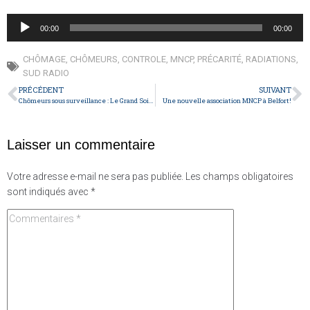
Lecteur
00:00
00:00
audio
CHÔMAGE
,
CHÔMEURS
,
CONTROLE
,
MNCP
,
PRÉCARITÉ
,
RADIATIONS
,
SUD RADIO
PRÉCÉDENT
SUIVANT
Chômeurs sous surveillance : Le Grand Soir 3
Une nouvelle association MNCP à Belfort!
Laisser un commentaire
Votre adresse e-mail ne sera pas publiée.
Les champs obligatoires
sont indiqués avec
*